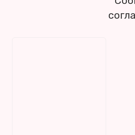
Соб
согл