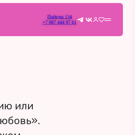
Победы 134
+7 987 444 97 61
ию или
Любовь».