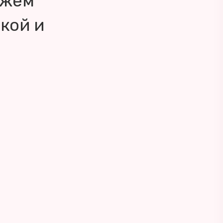
ожем
кой и