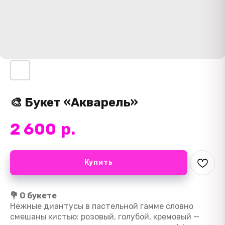
🎨 Букет «Акварель»
2 600
р.
Купить
💐 О букете
Нежные диантусы в пастельной гамме словно
смешаны кистью: розовый, голубой, кремовый —