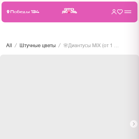
Победы 134
All
Штучные цветы
🌸Диантусы MIX (от 1 шт)