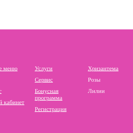
е меню
Услуги
Хризантема
Сервис
Розы
г
Бонусная
Лилии
программа
 кабинет
Регистрация