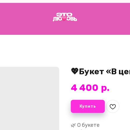
💖Букет «В ц
4 400
р.
Купить
🌿 О букете