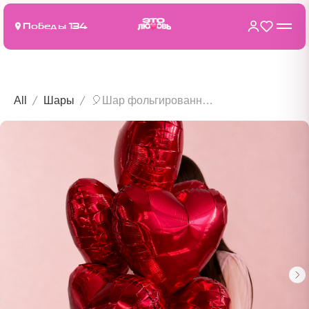
Победы 134
All
Шары
🎈Шар фольгированный «Сердце» с гелием