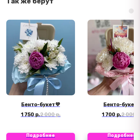
Так же берут
Бенто-букет💜
Бенто-букет♥
1 750
р.
2 000
р.
1 700
р.
2 000
р
Подробнее
Подробнее