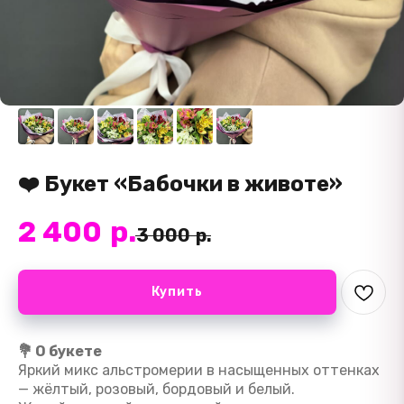
❤️ Букет «Бабочки в животе»
2 400
р.
3 000
р.
Купить
💐 О букете
Яркий микс альстромерии в насыщенных оттенках
— жёлтый, розовый, бордовый и белый.