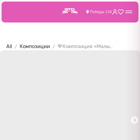
Победы 134
All
Композиции
💙Композиция «Малыш»