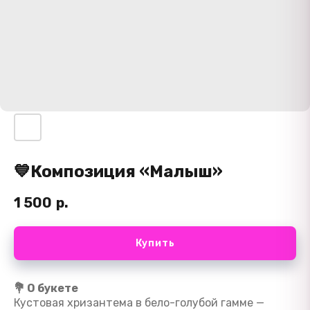
💙Композиция «Малыш»
1 500
р.
Купить
💐 О букете
Кустовая хризантема в бело-голубой гамме —