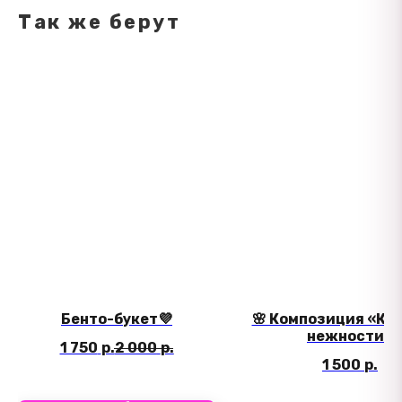
Так же берут
Бенто-букет💜
🌸 Композиция «Ко
нежности»
1 750
р.
2 000
р.
1 500
р.