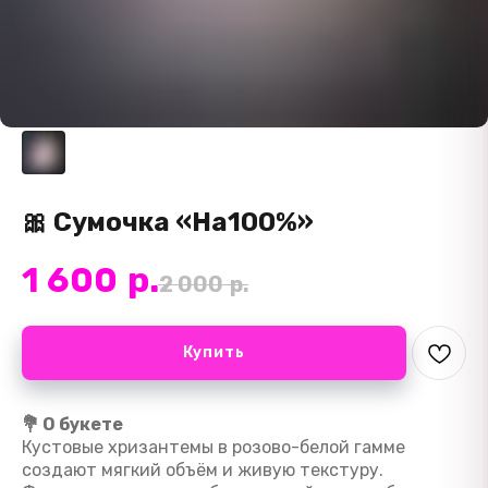
🎀 Сумочка «На100%»
1 600
р.
2 000
р.
Купить
💐 О букете
Кустовые хризантемы в розово-белой гамме
создают мягкий объём и живую текстуру.