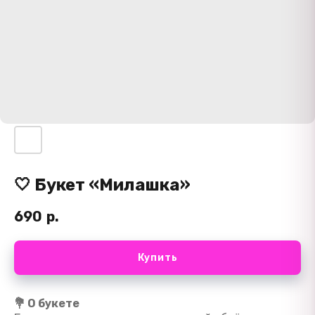
🤍 Букет «Милашка»
690
р.
Купить
💐 О букете