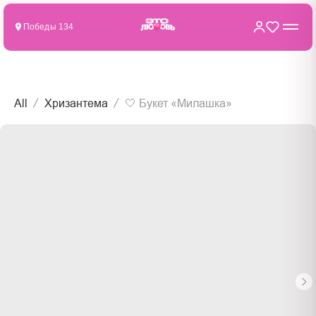
Победы 134
All
Хризантема
🤍 Букет «Милашка»