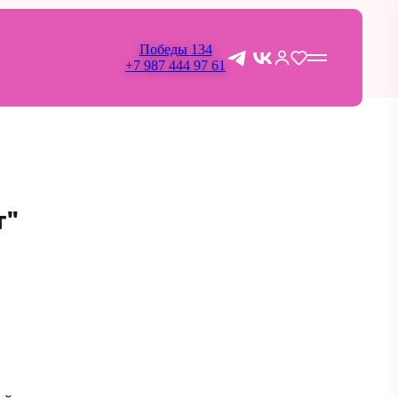
Победы 134
+7 987 444 97 61
т"