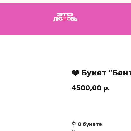
❤️ Букет "Бан
4500,00
р.
Купить
💐
О букете