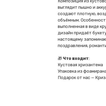
Композиция из кустов
выглядит пышно и акк
создают плотную, воз
объёмным. Особенност
выполненная в виде кр
дизайн придаёт букету
настоящему запоминаю
поздравления, романти
🎁
Что входит
:
Кустовая хризантема
Упаковка из фоамирана
Подарок от нас — Криз