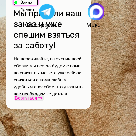
Заказ
принят
Мы приняли ваш
заказ и уже
Телеграмм
Макс
спешим взяться
за работу!
Не переживайте, в течении всей
сборки мы всегда будем с вами
на связи, вы можете уже сейчас
связаться с нами любым
удобным способом что уточнить
все необходимые детали.
Вернуться