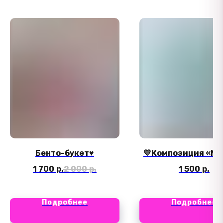
Бенто-букет♥️
💙Композиция «М
1 700
р.
2 000
р.
1 500
р.
Подробнее
Подробнее