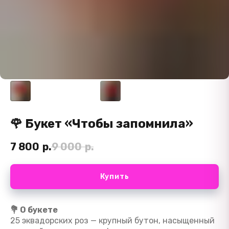
🌹 Букет «Чтобы запомнила»
7 800
р.
9 000
р.
Купить
💐 О букете
25 эквадорских роз — крупный бутон, насыщенный