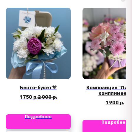
Бенто-букет💜
Композиция "Лил
комплимент"
1 750
р.
2 000
р.
1 900
р.
Подробнее
Подробнее