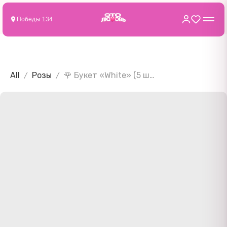
Победы 134
All
Розы
🌹 Букет «White» (5 шт)