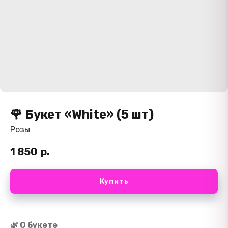
🌹 Букет «White» (5 шт)
Розы
1 850
р.
Купить
🌿 О букете