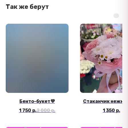
Так же берут
Бенто-букет💜
Стаканчик нежно
1 750
р.
2 000
р.
1 350
р.