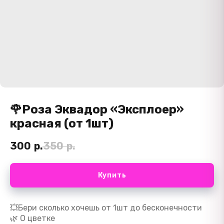
🌹Роза Эквадор «Эксплоер»
красная (от 1шт)
300
р.
350
р.
Купить
💥Бери сколько хочешь от 1шт до бесконечности
🌿 О цветке