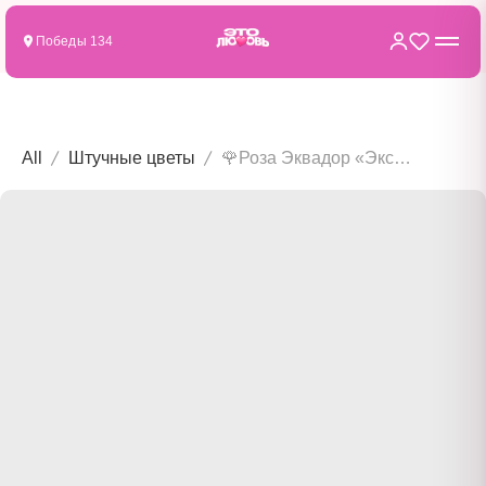
Победы 134
All
Штучные цветы
🌹Роза Эквадор «Эксплоер» красная (от 1шт)